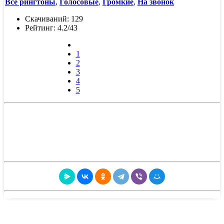
Все рингтоны
,
Голосовые
,
Громкие
,
На звонок
Скачиваний: 129
Рейтинг: 4.2/43
1
2
3
4
5