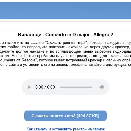
Вивальди - Concerto in D major - Allegro 2
он кликните по ссылке "Скачать рингтон mp3", которая находится под
тия файла, то попробуйте повторить скачивание через другой браузер
сделайте долгое нажатие и во всплывающем меню выберите подходящи
стеме Android такие проблемы случаются редко, а вот для скачивания
cuments от Readdle", которое имеет встроенный браузер и отлично спр
он с сайта и установить его на звонок телефона читайте в инструкции, 
Скачать рингтон mp3 (494.37 KБ)
Как скачать и установить рингтон на звонок