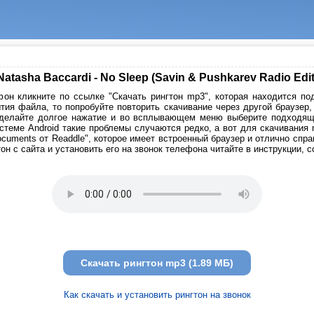
Natasha Baccardi - No Sleep (Savin & Pushkarev Radio Edit
он кликните по ссылке "Скачать рингтон mp3", которая находится под
тия файла, то попробуйте повторить скачивание через другой браузер
сделайте долгое нажатие и во всплывающем меню выберите подходящи
стеме Android такие проблемы случаются редко, а вот для скачивания
cuments от Readdle", которое имеет встроенный браузер и отлично спр
он с сайта и установить его на звонок телефона читайте в инструкции, 
Скачать рингтон mp3 (1.89 МБ)
Как скачать и установить рингтон на звонок