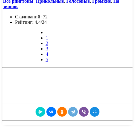
Все рингтоны
,
Прикольные
,
Голосовые
,
Громкие
,
На
звонок
Скачиваний: 72
Рейтинг: 4.4/24
1
2
3
4
5