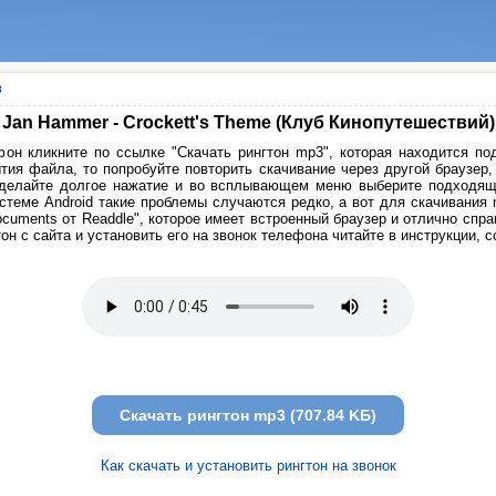
в
Jan Hammer - Crockett's Theme (Клуб Кинопутешествий)
он кликните по ссылке "Скачать рингтон mp3", которая находится под
тия файла, то попробуйте повторить скачивание через другой браузер
сделайте долгое нажатие и во всплывающем меню выберите подходящи
стеме Android такие проблемы случаются редко, а вот для скачивания
cuments от Readdle", которое имеет встроенный браузер и отлично спр
он с сайта и установить его на звонок телефона читайте в инструкции, 
Скачать рингтон mp3 (707.84 KБ)
Как скачать и установить рингтон на звонок