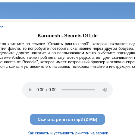
ик
Karunesh - Secrets Of Life
он кликните по ссылке "Скачать рингтон mp3", которая находится под
тия файла, то попробуйте повторить скачивание через другой браузер
сделайте долгое нажатие и во всплывающем меню выберите подходящи
стеме Android такие проблемы случаются редко, а вот для скачивания
cuments от Readdle", которое имеет встроенный браузер и отлично спр
он с сайта и установить его на звонок телефона читайте в инструкции, 
Скачать рингтон mp3 (2 МБ)
Как скачать и установить рингтон на звонок