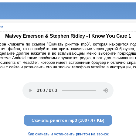
ик
Matvey Emerson & Stephen Ridley - I Know You Care 1
он кликните по ссылке "Скачать рингтон mp3", которая находится под
тия файла, то попробуйте повторить скачивание через другой браузер
сделайте долгое нажатие и во всплывающем меню выберите подходящи
стеме Android такие проблемы случаются редко, а вот для скачивания
cuments от Readdle", которое имеет встроенный браузер и отлично спр
он с сайта и установить его на звонок телефона читайте в инструкции, 
Скачать рингтон mp3 (1007.47 KБ)
Как скачать и установить рингтон на звонок