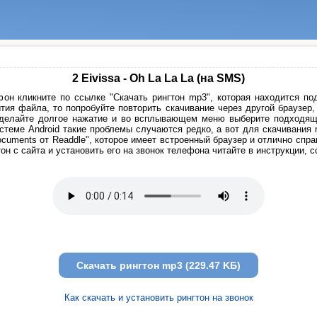
2 Eivissa - Oh La La La (на SMS)
он кликните по ссылке "Скачать рингтон mp3", которая находится под
тия файла, то попробуйте повторить скачивание через другой браузер
сделайте долгое нажатие и во всплывающем меню выберите подходящи
стеме Android такие проблемы случаются редко, а вот для скачивания
cuments от Readdle", которое имеет встроенный браузер и отлично спр
он с сайта и установить его на звонок телефона читайте в инструкции, 
Скачать рингтон mp3 (229.47 KБ)
Как скачать и установить рингтон на звонок