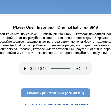
Player One - Insomnia - Original Edit - на SMS
он кликните по ссылке "Скачать рингтон mp3", которая находится под
тия файла, то попробуйте повторить скачивание через другой браузер
сделайте долгое нажатие и во всплывающем меню выберите подходящи
стеме Android такие проблемы случаются редко, а вот для скачивания
cuments от Readdle", которое имеет встроенный браузер и отлично спр
он с сайта и установить его на звонок телефона читайте в инструкции, 
Скачать рингтон mp3 (276.38 KБ)
Как скачать и установить рингтон на звонок