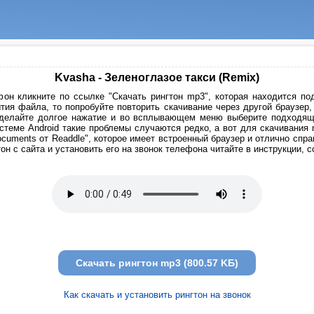
Kvasha - Зеленоглазое такси (Remix)
он кликните по ссылке "Скачать рингтон mp3", которая находится под
тия файла, то попробуйте повторить скачивание через другой браузер
сделайте долгое нажатие и во всплывающем меню выберите подходящи
стеме Android такие проблемы случаются редко, а вот для скачивания
cuments от Readdle", которое имеет встроенный браузер и отлично спр
он с сайта и установить его на звонок телефона читайте в инструкции, 
Скачать рингтон mp3 (800.57 KБ)
Как скачать и установить рингтон на звонок