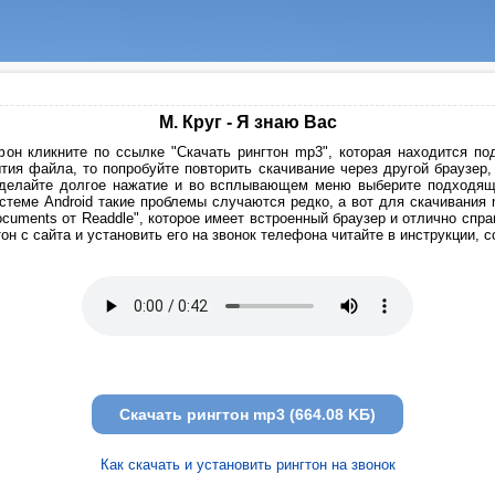
М. Круг - Я знаю Вас
он кликните по ссылке "Скачать рингтон mp3", которая находится под
тия файла, то попробуйте повторить скачивание через другой браузер
сделайте долгое нажатие и во всплывающем меню выберите подходящи
стеме Android такие проблемы случаются редко, а вот для скачивания
cuments от Readdle", которое имеет встроенный браузер и отлично спр
он с сайта и установить его на звонок телефона читайте в инструкции, 
Скачать рингтон mp3 (664.08 KБ)
Как скачать и установить рингтон на звонок