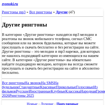
zvonoki.ru
Рингтоны mp3
»
Все рингтоны
»
Другие
(47)
Другие рингтоны
В категории «Другие рингтоны» находятся mp3 мелодии и
реалтоны на звонок мобильного телефона, сигнал СМС
сообщения или на звонок будильника, которые вы можете
прослушать и скачать бесплатно и без регистрации на сайте.
Другие рингтоны – это мелодии и mp3 нарезки, для которых
не нашлось подходящей категории из имеющихся на нашем
сайте. В категории «Другие рингтоны» вы обязательно
найдете подходящую мелодию, которую вы всегда сможете
прослушать и скачать без регистрации на сайте и абсолютно
бесплатно.
Все рингтоны
На звонок
На SMS
На
будильник
Стандартные
Красивые
Прикольные
Голосовые
Из
фильмов
Русские
Иностранные
Клубные
Классика
Народная
Гром
2026
Рингтоны 2025
Новые
·
Лучшие
·
Популярные