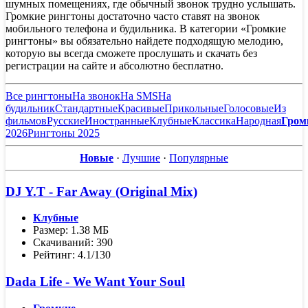
шумных помещениях, где обычный звонок трудно услышать.
Громкие рингтоны достаточно часто ставят на звонок
мобильного телефона и будильника. В категории «Громкие
рингтоны» вы обязательно найдете подходящую мелодию,
которую вы всегда сможете прослушать и скачать без
регистрации на сайте и абсолютно бесплатно.
Все рингтоны
На звонок
На SMS
На
будильник
Стандартные
Красивые
Прикольные
Голосовые
Из
фильмов
Русские
Иностранные
Клубные
Классика
Народная
Гром
2026
Рингтоны 2025
Новые
·
Лучшие
·
Популярные
DJ Y.T - Far Away (Original Mix)
Клубные
Размер: 1.38 МБ
Скачиваний: 390
Рейтинг: 4.1/130
Dada Life - We Want Your Soul